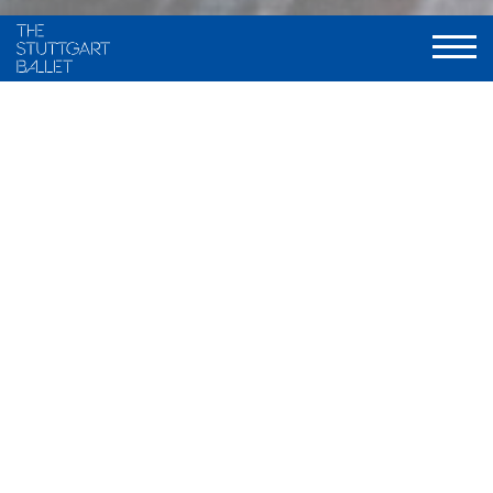
Choreography and staging
Maximiliano Guerra, frei nach traditionellen Fassungen von
Marius Petipa und Alexander A. Gorski
Music
Ludwig Minkus u.a.
Stage and Costume
Ramon B. Ivars
Light
Olli-Pekka Koivunen, neu gestaltet von Valentin Däumler
World Premiere
9. Dezember 2000, Stuttgarter Ballett
Musical Direction
Wolfgang Heinz / Nathanaël Carré, Staatsorchester Stuttgart
Duration