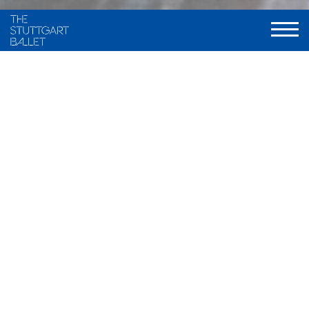
Choreography and staging
Maximiliano Guerra, frei nach traditionellen Fassungen von
Marius Petipa und Alexander A. Gorski
Music
Ludwig Minkus u.a.
Stage and Costume
Ramon B. Ivars
Light
Olli-Pekka Koivunen, neu gestaltet von Valentin Däumler
World Premiere
9. Dezember 2000, Stuttgarter Ballett
Musical Direction
Wolfgang Heinz / Nathanaël Carré, Staatsorchester Stuttgart
Duration