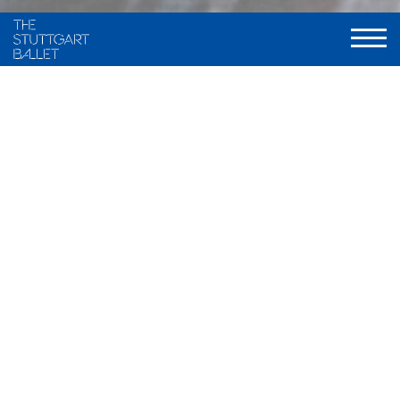
Choreography and staging
Maximiliano Guerra, frei nach traditionellen Fassungen von
Marius Petipa und Alexander A. Gorski
Music
Ludwig Minkus u.a.
Stage and Costume
Ramon B. Ivars
Light
Olli-Pekka Koivunen, neu gestaltet von Valentin Däumler
World Premiere
9. Dezember 2000, Stuttgarter Ballett
Musical Direction
Wolfgang Heinz / Nathanaël Carré, Staatsorchester Stuttgart
Duration