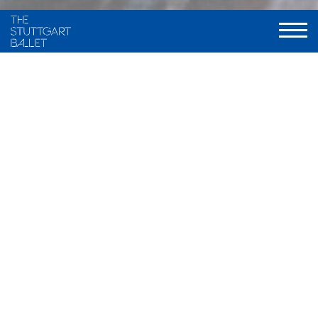
Choreography and staging
Maximiliano Guerra, frei nach traditionellen Fassungen von
Marius Petipa und Alexander A. Gorski
Music
Ludwig Minkus u.a.
Stage and Costume
Ramon B. Ivars
Light
Olli-Pekka Koivunen, neu gestaltet von Valentin Däumler
World Premiere
9. Dezember 2000, Stuttgarter Ballett
Musical Direction
Wolfgang Heinz / Nathanaël Carré, Staatsorchester Stuttgart
Duration