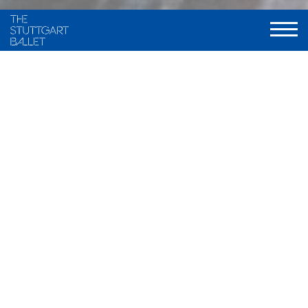
Choreography and staging
Maximiliano Guerra, frei nach traditionellen Fassungen von
Marius Petipa und Alexander A. Gorski
Music
Ludwig Minkus u.a.
Stage and Costume
Ramon B. Ivars
Light
Olli-Pekka Koivunen, neu gestaltet von Valentin Däumler
World Premiere
9. Dezember 2000, Stuttgarter Ballett
Musical Direction
Wolfgang Heinz / Nathanaël Carré, Staatsorchester Stuttgart
Duration