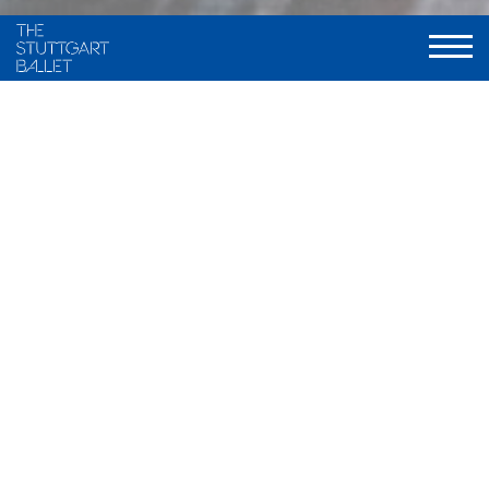
Choreography and staging
Maximiliano Guerra, frei nach traditionellen Fassungen von
Marius Petipa und Alexander A. Gorski
Music
Ludwig Minkus u.a.
Stage and Costume
Ramon B. Ivars
Light
Olli-Pekka Koivunen, neu gestaltet von Valentin Däumler
World Premiere
9. Dezember 2000, Stuttgarter Ballett
Musical Direction
Wolfgang Heinz / Nathanaël Carré, Staatsorchester Stuttgart
Duration