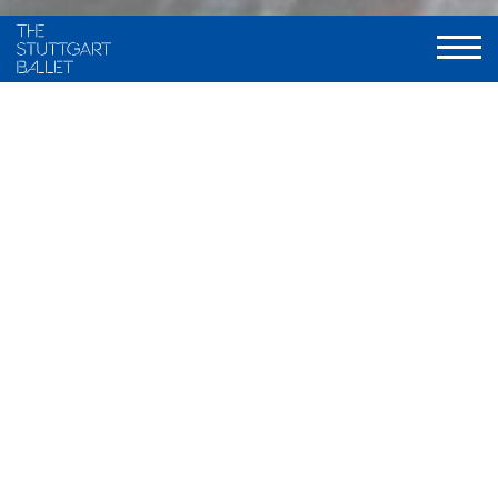
Choreography and staging
Maximiliano Guerra, frei nach traditionellen Fassungen von
Marius Petipa und Alexander A. Gorski
Music
Ludwig Minkus u.a.
Stage and Costume
Ramon B. Ivars
Light
Olli-Pekka Koivunen, neu gestaltet von Valentin Däumler
World Premiere
9. Dezember 2000, Stuttgarter Ballett
Musical Direction
Wolfgang Heinz / Nathanaël Carré, Staatsorchester Stuttgart
Duration