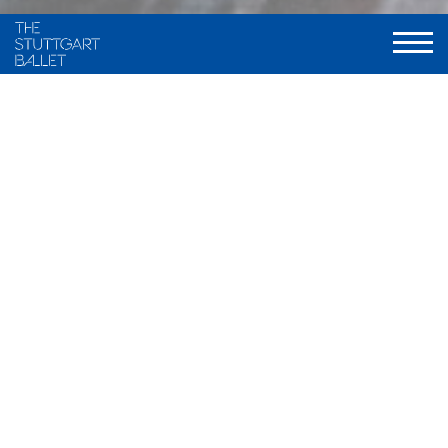
Choreography and staging
Maximiliano Guerra, frei nach traditionellen Fassungen von
Marius Petipa und Alexander A. Gorski
Music
Ludwig Minkus u.a.
Stage and Costume
Ramon B. Ivars
Light
Olli-Pekka Koivunen, neu gestaltet von Valentin Däumler
World Premiere
9. Dezember 2000, Stuttgarter Ballett
Musical Direction
Wolfgang Heinz / Nathanaël Carré, Staatsorchester Stuttgart
Duration