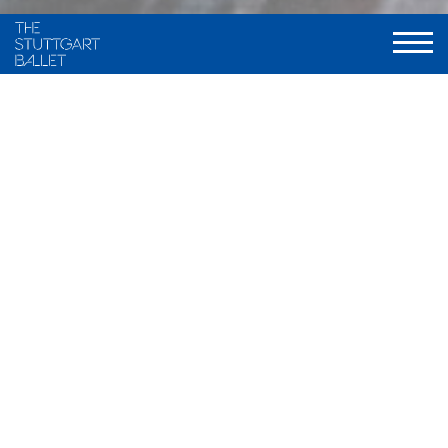
Choreography and staging
Maximiliano Guerra, frei nach traditionellen Fassungen von
Marius Petipa und Alexander A. Gorski
Music
Ludwig Minkus u.a.
Stage and Costume
Ramon B. Ivars
Light
Olli-Pekka Koivunen, neu gestaltet von Valentin Däumler
World Premiere
9. Dezember 2000, Stuttgarter Ballett
Musical Direction
Wolfgang Heinz / Nathanaël Carré, Staatsorchester Stuttgart
Duration