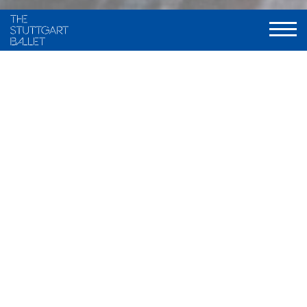
Choreography and staging
Maximiliano Guerra, frei nach traditionellen Fassungen von
Marius Petipa und Alexander A. Gorski
Music
Ludwig Minkus u.a.
Stage and Costume
Ramon B. Ivars
Light
Olli-Pekka Koivunen, neu gestaltet von Valentin Däumler
World Premiere
9. Dezember 2000, Stuttgarter Ballett
Musical Direction
Wolfgang Heinz / Nathanaël Carré, Staatsorchester Stuttgart
Duration